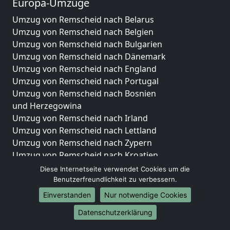
Europa-Umzüge
Umzug von Remscheid nach Belarus
Umzug von Remscheid nach Belgien
Umzug von Remscheid nach Bulgarien
Umzug von Remscheid nach Dänemark
Umzug von Remscheid nach England
Umzug von Remscheid nach Portugal
Umzug von Remscheid nach Bosnien
und Herzegowina
Umzug von Remscheid nach Irland
Umzug von Remscheid nach Lettland
Umzug von Remscheid nach Zypern
Umzug von Remscheid nach Kroatien
Umzug von Remscheid nach Estland
Diese Internetseite verwendet Cookies um die
Umzug von Remscheid nach Finnland
Benutzerfreundlichkeit zu verbessern.
Umzug von Remscheid nach Frankreich
Einverstanden
Nur notwendige Cookies
Umzug von Remscheid nach Griechenland
Datenschutzerklärung
Umzug von Remscheid nach Italien
Umzug von Remscheid nach Liechtenstein