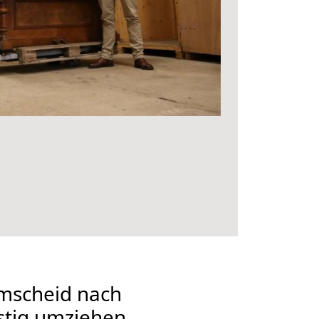
mscheid nach
stig umziehen