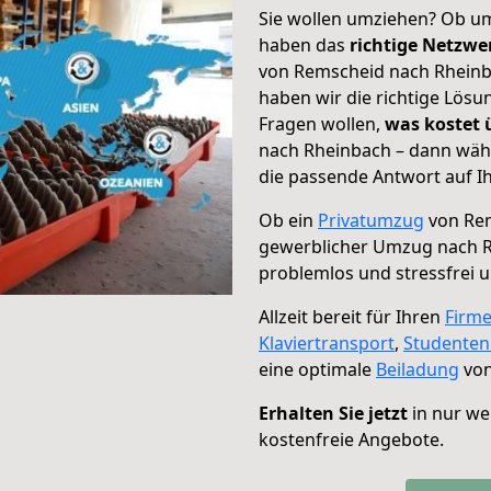
Sie wollen umziehen? Ob um
haben das
richtige Netzw
von Remscheid nach Rheinba
haben wir die richtige Lösu
Fragen wollen,
was kostet
nach Rheinbach – dann wähl
die passende Antwort auf Ih
Ob ein
Privatumzug
von Rem
gewerblicher Umzug nach 
problemlos und stressfrei 
Allzeit bereit für Ihren
Firm
Klaviertransport
,
Studente
eine optimale
Beiladung
von
Erhalten Sie jetzt
in nur we
kostenfreie Angebote.