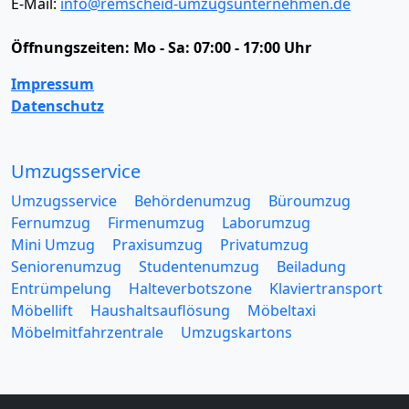
E-Mail:
info@remscheid-umzugsunternehmen.de
Öffnungszeiten:
Mo - Sa: 07:00 - 17:00 Uhr
Impressum
Datenschutz
Umzugsservice
Umzugsservice
Behördenumzug
Büroumzug
Fernumzug
Firmenumzug
Laborumzug
Mini Umzug
Praxisumzug
Privatumzug
Seniorenumzug
Studentenumzug
Beiladung
Entrümpelung
Halteverbotszone
Klaviertransport
Möbellift
Haushaltsauflösung
Möbeltaxi
Möbelmitfahrzentrale
Umzugskartons