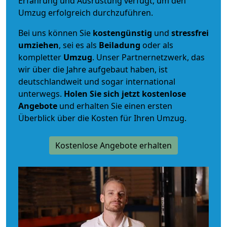
Erfahrung und Ausrüstung verfügt, um den
Umzug erfolgreich durchzuführen.
Bei uns können Sie
kostengünstig
und
stressfrei
umziehen
, sei es als
Beiladung
oder als
kompletter
Umzug
. Unser Partnernetzwerk, das
wir über die Jahre aufgebaut haben, ist
deutschlandweit und sogar international
unterwegs.
Holen Sie sich jetzt kostenlose
Angebote
und erhalten Sie einen ersten
Überblick über die Kosten für Ihren Umzug.
Kostenlose Angebote erhalten