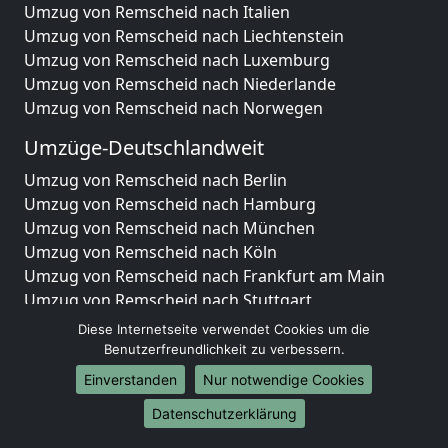
Umzug von Remscheid nach Italien
Umzug von Remscheid nach Liechtenstein
Umzug von Remscheid nach Luxemburg
Umzug von Remscheid nach Niederlande
Umzug von Remscheid nach Norwegen
Umzüge-Deutschlandweit
Umzug von Remscheid nach Berlin
Umzug von Remscheid nach Hamburg
Umzug von Remscheid nach München
Umzug von Remscheid nach Köln
Umzug von Remscheid nach Frankfurt am Main
Umzug von Remscheid nach Stuttgart
Umzug von Remscheid nach Düsseldorf
Diese Internetseite verwendet Cookies um die
Umzug von Remscheid nach Leipzig
Benutzerfreundlichkeit zu verbessern.
Umzug von Remscheid nach Dortmund
Einverstanden
Nur notwendige Cookies
Umzug von Remscheid nach Essen
Datenschutzerklärung
Umzug von Remscheid nach Bremen
Umzug von Remscheid nach Dresden