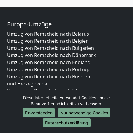
Europa-Umzüge
Umzug von Remscheid nach Belarus
Umzug von Remscheid nach Belgien
Umzug von Remscheid nach Bulgarien
Umzug von Remscheid nach Dänemark
Umzug von Remscheid nach England
Umzug von Remscheid nach Portugal
Umzug von Remscheid nach Bosnien
und Herzegowina
Umzug von Remscheid nach Irland
Umzug von Remscheid nach Lettland
Diese Internetseite verwendet Cookies um die
Benutzerfreundlichkeit zu verbessern.
Umzug von Remscheid nach Zypern
Umzug von Remscheid nach Kroatien
Einverstanden
Nur notwendige Cookies
Umzug von Remscheid nach Estland
Datenschutzerklärung
Umzug von Remscheid nach Finnland