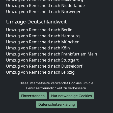
Umzug von Remscheid nach Niederlande
Umzug von Remscheid nach Norwegen
Umzüge-Deutschlandweit
Umzug von Remscheid nach Berlin
Umzug von Remscheid nach Hamburg
Umzug von Remscheid nach München
Umzug von Remscheid nach Köln
Umzug von Remscheid nach Frankfurt am Main
Umzug von Remscheid nach Stuttgart
Umzug von Remscheid nach Düsseldorf
Umzug von Remscheid nach Leipzig
Umzug von Remscheid nach Dortmund
Diese Internetseite verwendet Cookies um die
Umzug von Remscheid nach Essen
Benutzerfreundlichkeit zu verbessern.
Umzug von Remscheid nach Bremen
Umzug von Remscheid nach Dresden
Einverstanden
Nur notwendige Cookies
Umzug von Remscheid nach Hannover
Datenschutzerklärung
Umzug von Remscheid nach Nürnberg