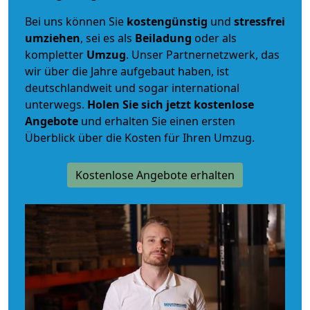
Bei uns können Sie
kostengünstig
und
stressfrei
umziehen
, sei es als
Beiladung
oder als
kompletter
Umzug
. Unser Partnernetzwerk, das
wir über die Jahre aufgebaut haben, ist
deutschlandweit und sogar international
unterwegs.
Holen Sie sich jetzt kostenlose
Angebote
und erhalten Sie einen ersten
Überblick über die Kosten für Ihren Umzug.
Kostenlose Angebote erhalten