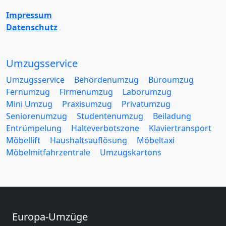
Impressum
Datenschutz
Umzugsservice
Umzugsservice
Behördenumzug
Büroumzug
Fernumzug
Firmenumzug
Laborumzug
Mini Umzug
Praxisumzug
Privatumzug
Seniorenumzug
Studentenumzug
Beiladung
Entrümpelung
Halteverbotszone
Klaviertransport
Möbellift
Haushaltsauflösung
Möbeltaxi
Möbelmitfahrzentrale
Umzugskartons
Europa-Umzüge