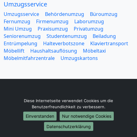
Umzugsservice
Umzugsservice
Behördenumzug
Büroumzug
Fernumzug
Firmenumzug
Laborumzug
Mini Umzug
Praxisumzug
Privatumzug
Seniorenumzug
Studentenumzug
Beiladung
Entrümpelung
Halteverbotszone
Klaviertransport
Möbellift
Haushaltsauflösung
Möbeltaxi
Möbelmitfahrzentrale
Umzugskartons
Europa-Umzüge
Diese Internetseite verwendet Cookies um die
Umzug von Remscheid nach Belarus
Benutzerfreundlichkeit zu verbessern.
Umzug von Remscheid nach Belgien
Einverstanden
Nur notwendige Cookies
Umzug von Remscheid nach Bulgarien
Datenschutzerklärung
Umzug von Remscheid nach Dänemark
Umzug von Remscheid nach England