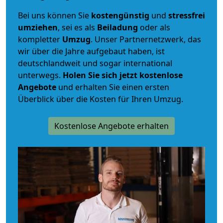
Bei uns können Sie
kostengünstig
und
stressfrei
umziehen
, sei es als
Beiladung
oder als
kompletter
Umzug
. Unser Partnernetzwerk, das
wir über die Jahre aufgebaut haben, ist
deutschlandweit und sogar international
unterwegs.
Holen Sie sich jetzt kostenlose
Angebote
und erhalten Sie einen ersten
Überblick über die Kosten für Ihren Umzug.
Kostenlose Angebote erhalten