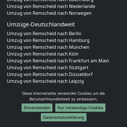
Umzug von Remscheid nach Niederlande
Umzug von Remscheid nach Norwegen
Umzüge-Deutschlandweit
Umzug von Remscheid nach Berlin
Umzug von Remscheid nach Hamburg
Umzug von Remscheid nach München
Umzug von Remscheid nach Köln
Umzug von Remscheid nach Frankfurt am Main
Umzug von Remscheid nach Stuttgart
Umzug von Remscheid nach Düsseldorf
Umzug von Remscheid nach Leipzig
Umzug von Remscheid nach Dortmund
Diese Internetseite verwendet Cookies um die
Umzug von Remscheid nach Essen
Benutzerfreundlichkeit zu verbessern.
Umzug von Remscheid nach Bremen
Umzug von Remscheid nach Dresden
Einverstanden
Nur notwendige Cookies
Umzug von Remscheid nach Hannover
Datenschutzerklärung
Umzug von Remscheid nach Nürnberg