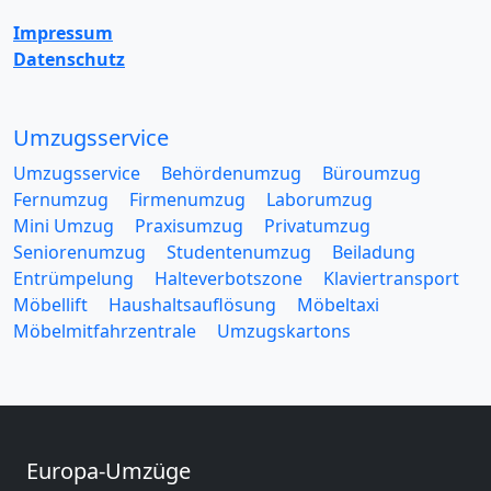
Impressum
Datenschutz
Umzugsservice
Umzugsservice
Behördenumzug
Büroumzug
Fernumzug
Firmenumzug
Laborumzug
Mini Umzug
Praxisumzug
Privatumzug
Seniorenumzug
Studentenumzug
Beiladung
Entrümpelung
Halteverbotszone
Klaviertransport
Möbellift
Haushaltsauflösung
Möbeltaxi
Möbelmitfahrzentrale
Umzugskartons
Europa-Umzüge