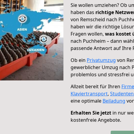
Sie wollen umziehen? Ob um
haben das
richtige Netzw
von Remscheid nach Puchhei
haben wir die richtige Lösu
Fragen wollen,
was kostet
nach Puchheim – dann wähle
passende Antwort auf Ihre 
Ob ein
Privatumzug
von Rem
gewerblicher Umzug nach 
problemlos und stressfrei 
Allzeit bereit für Ihren
Firm
Klaviertransport
,
Studente
eine optimale
Beiladung
von
Erhalten Sie jetzt
in nur we
kostenfreie Angebote.