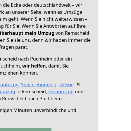
 die Ecke oder deutschlandweit – wir
erk
an unserer Seite, wenn es Umzüge
m geht! Wenn Sie nicht weiterwissen –
ng für Sie! Wenn Sie Antworten auf Ihre
 überhaupt mein Umzug
von Remscheid
n Sie sie uns, denn wir haben immer die
Fragen parat.
scheid nach Puchheim oder ein
Puchheim,
wir helfen
, damit Sie
umziehen können.
enumzug
,
Seniorenumzug
,
Tresor
– &
numzug
in Remscheid,
Fernumzug
oder
 Remscheid nach Puchheim.
nigen Minuten unverbindliche und