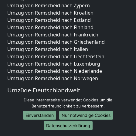
Umzug von Remscheid nach Zypern
Umzug von Remscheid nach Kroatien
Umzug von Remscheid nach Estland
Umzug von Remscheid nach Finnland
Umzug von Remscheid nach Frankreich
Umzug von Remscheid nach Griechenland
Umzug von Remscheid nach Italien
Umzug von Remscheid nach Liechtenstein
Umzug von Remscheid nach Luxemburg
Umzug von Remscheid nach Niederlande
Umzug von Remscheid nach Norwegen
Umzüge-Deutschlandweit
Umzug von Remscheid nach Berlin
Diese Internetseite verwendet Cookies um die
Benutzerfreundlichkeit zu verbessern.
Umzug von Remscheid nach Hamburg
Umzug von Remscheid nach München
Einverstanden
Nur notwendige Cookies
Umzug von Remscheid nach Köln
Datenschutzerklärung
Umzug von Remscheid nach Frankfurt am Main