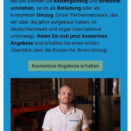
Bei uns können Sie
kostengünstig
und
stressfrei
umziehen
, sei es als
Beiladung
oder als
kompletter
Umzug
. Unser Partnernetzwerk, das
wir über die Jahre aufgebaut haben, ist
deutschlandweit und sogar international
unterwegs.
Holen Sie sich jetzt kostenlose
Angebote
und erhalten Sie einen ersten
Überblick über die Kosten für Ihren Umzug.
Kostenlose Angebote erhalten