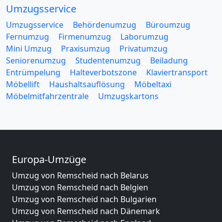
Umzugsservice
Umzugsservice
Behördenumzug
Büroumzug
Fernumzug
Firmenumzug
Laborumzug
Mini Umzug
Praxisumzug
Privatumzug
Seniorenumzug
Studentenumzug
Beiladung
Entrümpelung
Halteverbotszone
Klaviertransport
Möbellift
Haushaltsauflösung
Möbeltaxi
Möbelmitfahrzentrale
Umzugskartons
Europa-Umzüge
Umzug von Remscheid nach Belarus
Umzug von Remscheid nach Belgien
Umzug von Remscheid nach Bulgarien
Umzug von Remscheid nach Dänemark