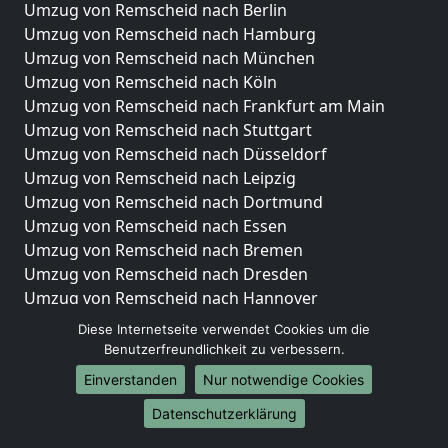
Umzug von Remscheid nach Berlin
Umzug von Remscheid nach Hamburg
Umzug von Remscheid nach München
Umzug von Remscheid nach Köln
Umzug von Remscheid nach Frankfurt am Main
Umzug von Remscheid nach Stuttgart
Umzug von Remscheid nach Düsseldorf
Umzug von Remscheid nach Leipzig
Umzug von Remscheid nach Dortmund
Umzug von Remscheid nach Essen
Umzug von Remscheid nach Bremen
Umzug von Remscheid nach Dresden
Umzug von Remscheid nach Hannover
Umzug von Remscheid nach Nürnberg
Diese Internetseite verwendet Cookies um die
Umzug von Remscheid nach Duisburg
Benutzerfreundlichkeit zu verbessern.
Umzug von Remscheid nach Bochum
Einverstanden
Nur notwendige Cookies
Umzug von Remscheid nach Wuppertal
Datenschutzerklärung
Umzug von Remscheid nach Bielefeld
Umzug von Remscheid nach Bonn