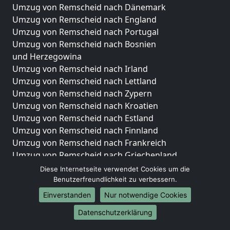
Umzug von Remscheid nach Dänemark
Umzug von Remscheid nach England
Umzug von Remscheid nach Portugal
Umzug von Remscheid nach Bosnien
und Herzegowina
Umzug von Remscheid nach Irland
Umzug von Remscheid nach Lettland
Umzug von Remscheid nach Zypern
Umzug von Remscheid nach Kroatien
Umzug von Remscheid nach Estland
Umzug von Remscheid nach Finnland
Umzug von Remscheid nach Frankreich
Umzug von Remscheid nach Griechenland
Umzug von Remscheid nach Italien
Diese Internetseite verwendet Cookies um die
Umzug von Remscheid nach Liechtenstein
Benutzerfreundlichkeit zu verbessern.
Umzug von Remscheid nach Luxemburg
Einverstanden
Nur notwendige Cookies
Umzug von Remscheid nach Niederlande
Datenschutzerklärung
Umzug von Remscheid nach Norwegen