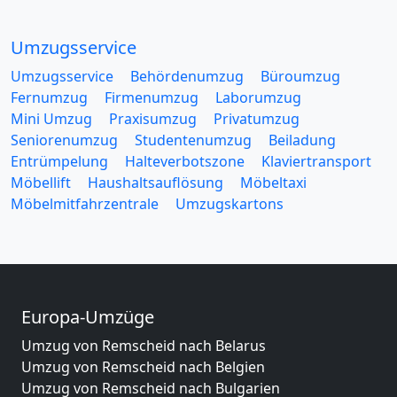
Umzugsservice
Umzugsservice
Behördenumzug
Büroumzug
Fernumzug
Firmenumzug
Laborumzug
Mini Umzug
Praxisumzug
Privatumzug
Seniorenumzug
Studentenumzug
Beiladung
Entrümpelung
Halteverbotszone
Klaviertransport
Möbellift
Haushaltsauflösung
Möbeltaxi
Möbelmitfahrzentrale
Umzugskartons
Europa-Umzüge
Umzug von Remscheid nach Belarus
Umzug von Remscheid nach Belgien
Umzug von Remscheid nach Bulgarien