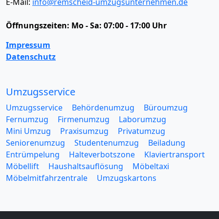
E-Mail:
info@remscheid-umzugsunternehmen.de
Öffnungszeiten:
Mo - Sa: 07:00 - 17:00 Uhr
Impressum
Datenschutz
Umzugsservice
Umzugsservice
Behördenumzug
Büroumzug
Fernumzug
Firmenumzug
Laborumzug
Mini Umzug
Praxisumzug
Privatumzug
Seniorenumzug
Studentenumzug
Beiladung
Entrümpelung
Halteverbotszone
Klaviertransport
Möbellift
Haushaltsauflösung
Möbeltaxi
Möbelmitfahrzentrale
Umzugskartons