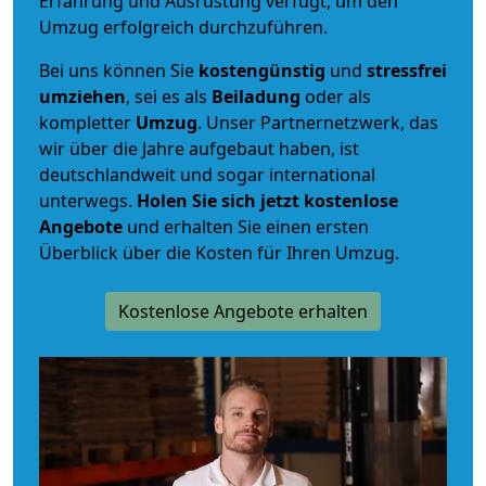
Erfahrung und Ausrüstung verfügt, um den
Umzug erfolgreich durchzuführen.
Bei uns können Sie
kostengünstig
und
stressfrei
umziehen
, sei es als
Beiladung
oder als
kompletter
Umzug
. Unser Partnernetzwerk, das
wir über die Jahre aufgebaut haben, ist
deutschlandweit und sogar international
unterwegs.
Holen Sie sich jetzt kostenlose
Angebote
und erhalten Sie einen ersten
Überblick über die Kosten für Ihren Umzug.
Kostenlose Angebote erhalten