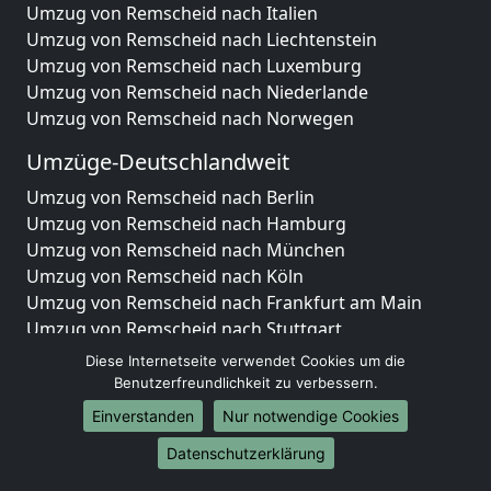
Umzug von Remscheid nach Italien
Umzug von Remscheid nach Liechtenstein
Umzug von Remscheid nach Luxemburg
Umzug von Remscheid nach Niederlande
Umzug von Remscheid nach Norwegen
Umzüge-Deutschlandweit
Umzug von Remscheid nach Berlin
Umzug von Remscheid nach Hamburg
Umzug von Remscheid nach München
Umzug von Remscheid nach Köln
Umzug von Remscheid nach Frankfurt am Main
Umzug von Remscheid nach Stuttgart
Umzug von Remscheid nach Düsseldorf
Diese Internetseite verwendet Cookies um die
Umzug von Remscheid nach Leipzig
Benutzerfreundlichkeit zu verbessern.
Umzug von Remscheid nach Dortmund
Einverstanden
Nur notwendige Cookies
Umzug von Remscheid nach Essen
Datenschutzerklärung
Umzug von Remscheid nach Bremen
Umzug von Remscheid nach Dresden