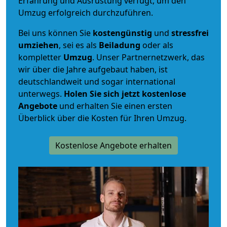
Erfahrung und Ausrüstung verfügt, um den
Umzug erfolgreich durchzuführen.
Bei uns können Sie
kostengünstig
und
stressfrei
umziehen
, sei es als
Beiladung
oder als
kompletter
Umzug
. Unser Partnernetzwerk, das
wir über die Jahre aufgebaut haben, ist
deutschlandweit und sogar international
unterwegs.
Holen Sie sich jetzt kostenlose
Angebote
und erhalten Sie einen ersten
Überblick über die Kosten für Ihren Umzug.
Kostenlose Angebote erhalten