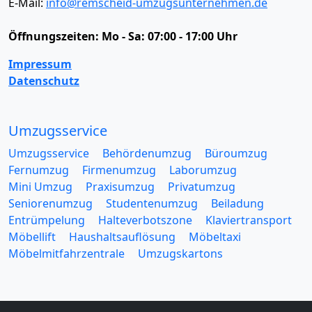
E-Mail:
info@remscheid-umzugsunternehmen.de
Öffnungszeiten:
Mo - Sa: 07:00 - 17:00 Uhr
Impressum
Datenschutz
Umzugsservice
Umzugsservice
Behördenumzug
Büroumzug
Fernumzug
Firmenumzug
Laborumzug
Mini Umzug
Praxisumzug
Privatumzug
Seniorenumzug
Studentenumzug
Beiladung
Entrümpelung
Halteverbotszone
Klaviertransport
Möbellift
Haushaltsauflösung
Möbeltaxi
Möbelmitfahrzentrale
Umzugskartons