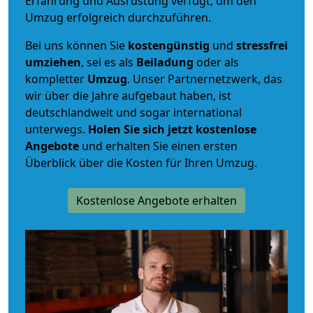
Erfahrung und Ausrüstung verfügt, um den
Umzug erfolgreich durchzuführen.
Bei uns können Sie
kostengünstig
und
stressfrei
umziehen
, sei es als
Beiladung
oder als
kompletter
Umzug
. Unser Partnernetzwerk, das
wir über die Jahre aufgebaut haben, ist
deutschlandweit und sogar international
unterwegs.
Holen Sie sich jetzt kostenlose
Angebote
und erhalten Sie einen ersten
Überblick über die Kosten für Ihren Umzug.
Kostenlose Angebote erhalten