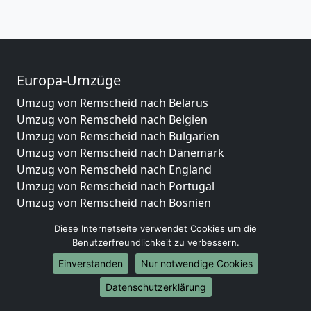
Europa-Umzüge
Umzug von Remscheid nach Belarus
Umzug von Remscheid nach Belgien
Umzug von Remscheid nach Bulgarien
Umzug von Remscheid nach Dänemark
Umzug von Remscheid nach England
Umzug von Remscheid nach Portugal
Umzug von Remscheid nach Bosnien
und Herzegowina
Diese Internetseite verwendet Cookies um die
Umzug von Remscheid nach Irland
Benutzerfreundlichkeit zu verbessern.
Umzug von Remscheid nach Lettland
Einverstanden
Nur notwendige Cookies
Umzug von Remscheid nach Zypern
Umzug von Remscheid nach Kroatien
Datenschutzerklärung
Umzug von Remscheid nach Estland