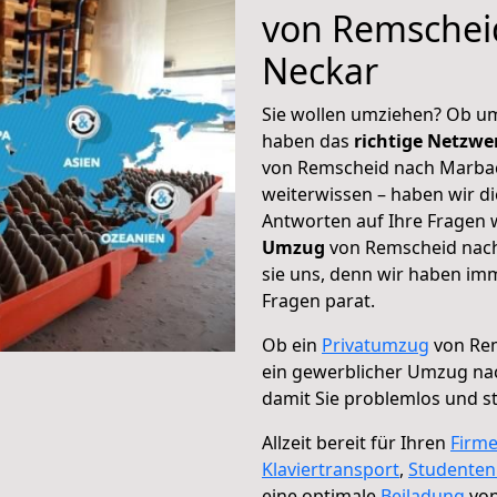
von Remschei
Neckar
Sie wollen umziehen? Ob um
haben das
richtige Netzw
von Remscheid nach Marbac
weiterwissen – haben wir di
Antworten auf Ihre Fragen 
Umzug
von Remscheid nach
sie uns, denn wir haben im
Fragen parat.
Ob ein
Privatumzug
von Re
ein gewerblicher Umzug na
damit Sie problemlos und s
Allzeit bereit für Ihren
Firm
Klaviertransport
,
Studente
eine optimale
Beiladung
von