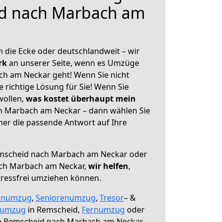
d nach Marbach am
 die Ecke oder deutschlandweit – wir
erk
an unserer Seite, wenn es Umzüge
h am Neckar geht! Wenn Sie nicht
e richtige Lösung für Sie! Wenn Sie
wollen,
was kostet überhaupt mein
 Marbach am Neckar – dann wählen Sie
mer die passende Antwort auf Ihre
mscheid nach Marbach am Neckar oder
ch Marbach am Neckar,
wir helfen
,
tressfrei umziehen können.
enumzug
,
Seniorenumzug
,
Tresor
– &
numzug
in Remscheid,
Fernumzug
oder
 Remscheid nach Marbach am Neckar.