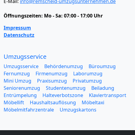
E-Mail:
info@remscheid-umzugsunternehmen.de
Öffnungszeiten:
Mo - Sa: 07:00 - 17:00 Uhr
Impressum
Datenschutz
Umzugsservice
Umzugsservice
Behördenumzug
Büroumzug
Fernumzug
Firmenumzug
Laborumzug
Mini Umzug
Praxisumzug
Privatumzug
Seniorenumzug
Studentenumzug
Beiladung
Entrümpelung
Halteverbotszone
Klaviertransport
Möbellift
Haushaltsauflösung
Möbeltaxi
Möbelmitfahrzentrale
Umzugskartons