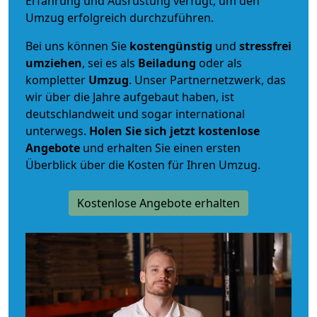
Erfahrung und Ausrüstung verfügt, um den
Umzug erfolgreich durchzuführen.
Bei uns können Sie
kostengünstig
und
stressfrei
umziehen
, sei es als
Beiladung
oder als
kompletter
Umzug
. Unser Partnernetzwerk, das
wir über die Jahre aufgebaut haben, ist
deutschlandweit und sogar international
unterwegs.
Holen Sie sich jetzt kostenlose
Angebote
und erhalten Sie einen ersten
Überblick über die Kosten für Ihren Umzug.
Kostenlose Angebote erhalten