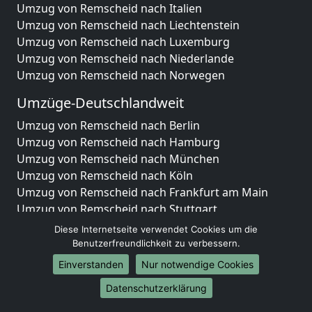
Umzug von Remscheid nach Italien
Umzug von Remscheid nach Liechtenstein
Umzug von Remscheid nach Luxemburg
Umzug von Remscheid nach Niederlande
Umzug von Remscheid nach Norwegen
Umzüge-Deutschlandweit
Umzug von Remscheid nach Berlin
Umzug von Remscheid nach Hamburg
Umzug von Remscheid nach München
Umzug von Remscheid nach Köln
Umzug von Remscheid nach Frankfurt am Main
Umzug von Remscheid nach Stuttgart
Umzug von Remscheid nach Düsseldorf
Diese Internetseite verwendet Cookies um die
Umzug von Remscheid nach Leipzig
Benutzerfreundlichkeit zu verbessern.
Umzug von Remscheid nach Dortmund
Einverstanden
Nur notwendige Cookies
Umzug von Remscheid nach Essen
Datenschutzerklärung
Umzug von Remscheid nach Bremen
Umzug von Remscheid nach Dresden