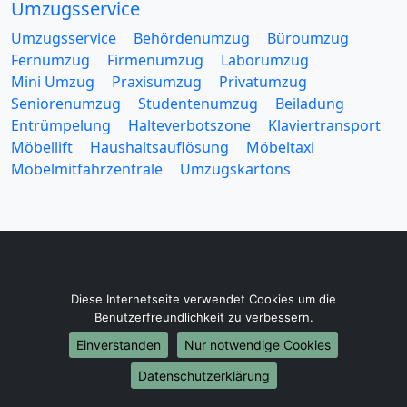
Umzugsservice
Umzugsservice
Behördenumzug
Büroumzug
Fernumzug
Firmenumzug
Laborumzug
Mini Umzug
Praxisumzug
Privatumzug
Seniorenumzug
Studentenumzug
Beiladung
Entrümpelung
Halteverbotszone
Klaviertransport
Möbellift
Haushaltsauflösung
Möbeltaxi
Möbelmitfahrzentrale
Umzugskartons
Europa-Umzüge
Diese Internetseite verwendet Cookies um die
Umzug von Remscheid nach Belarus
Benutzerfreundlichkeit zu verbessern.
Umzug von Remscheid nach Belgien
Einverstanden
Nur notwendige Cookies
Umzug von Remscheid nach Bulgarien
Datenschutzerklärung
Umzug von Remscheid nach Dänemark
Umzug von Remscheid nach England