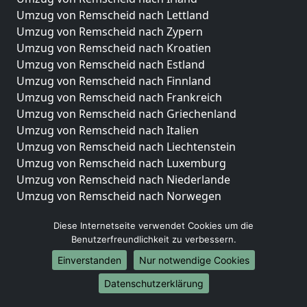
Umzug von Remscheid nach Lettland
Umzug von Remscheid nach Zypern
Umzug von Remscheid nach Kroatien
Umzug von Remscheid nach Estland
Umzug von Remscheid nach Finnland
Umzug von Remscheid nach Frankreich
Umzug von Remscheid nach Griechenland
Umzug von Remscheid nach Italien
Umzug von Remscheid nach Liechtenstein
Umzug von Remscheid nach Luxemburg
Umzug von Remscheid nach Niederlande
Umzug von Remscheid nach Norwegen
Umzüge-Deutschlandweit
Diese Internetseite verwendet Cookies um die
Benutzerfreundlichkeit zu verbessern.
Umzug von Remscheid nach Berlin
Umzug von Remscheid nach Hamburg
Einverstanden
Nur notwendige Cookies
Umzug von Remscheid nach München
Datenschutzerklärung
Umzug von Remscheid nach Köln