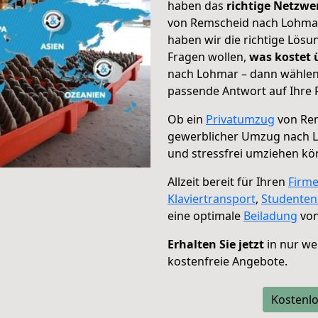
haben das
richtige Netzw
von Remscheid nach Lohmar 
haben wir die richtige Lösu
Fragen wollen,
was kostet
nach Lohmar – dann wählen 
passende Antwort auf Ihre 
Ob ein
Privatumzug
von Rem
gewerblicher Umzug nach 
und stressfrei umziehen kö
Allzeit bereit für Ihren
Firm
Klaviertransport
,
Studente
eine optimale
Beiladung
von
Erhalten Sie jetzt
in nur we
kostenfreie Angebote.
Kostenlo