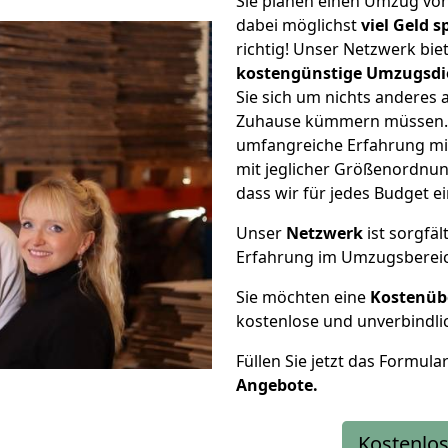
Sie planen einen Umzug v
dabei möglichst
viel Geld 
richtig! Unser Netzwerk bi
kostengünstige Umzugsdi
Sie sich um nichts anderes 
Zuhause kümmern müssen. W
umfangreiche Erfahrung m
mit jeglicher Größenordnun
dass wir für jedes Budget 
Unser
Netzwerk
ist sorgfäl
Erfahrung im Umzugsberei
Sie möchten eine
Kostenüb
kostenlose und unverbindli
Füllen Sie jetzt das Formula
Angebote.
Kostenlos