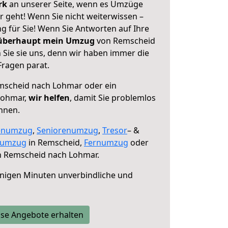
erk
an unserer Seite, wenn es Umzüge
geht! Wenn Sie nicht weiterwissen –
ng für Sie! Wenn Sie Antworten auf Ihre
 überhaupt mein Umzug
von Remscheid
Sie sie uns, denn wir haben immer die
Fragen parat.
scheid nach Lohmar oder ein
Lohmar,
wir helfen
, damit Sie problemlos
nnen.
enumzug
,
Seniorenumzug
,
Tresor
– &
numzug
in Remscheid,
Fernumzug
oder
 Remscheid nach Lohmar.
nigen Minuten unverbindliche und
se Angebote erhalten