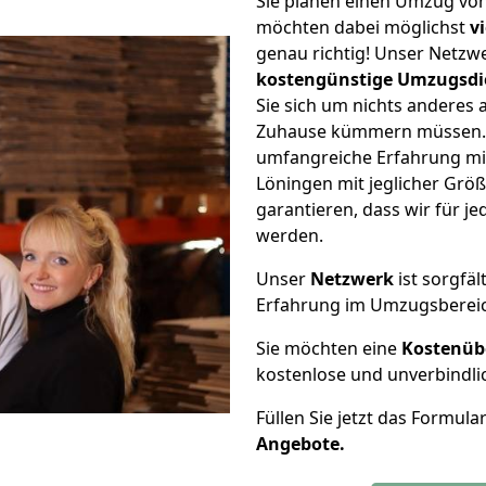
Sie planen einen Umzug vo
möchten dabei möglichst
v
genau richtig! Unser Netzw
kostengünstige Umzugsdi
Sie sich um nichts anderes 
Zuhause kümmern müssen. W
umfangreiche Erfahrung m
Löningen mit jeglicher Gr
garantieren, dass wir für j
werden.
Unser
Netzwerk
ist sorgfäl
Erfahrung im Umzugsberei
Sie möchten eine
Kostenüb
kostenlose und unverbindli
Füllen Sie jetzt das Formula
Angebote.