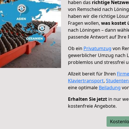
haben das
richtige Netzw
von Remscheid nach Löninge
haben wir die richtige Lösu
Fragen wollen,
was kostet
nach Löningen – dann wähle
passende Antwort auf Ihre 
Ob ein
Privatumzug
von Rem
gewerblicher Umzug nach 
problemlos und stressfrei 
Allzeit bereit für Ihren
Firm
Klaviertransport
,
Studente
eine optimale
Beiladung
von
Erhalten Sie jetzt
in nur we
kostenfreie Angebote.
Kostenlo