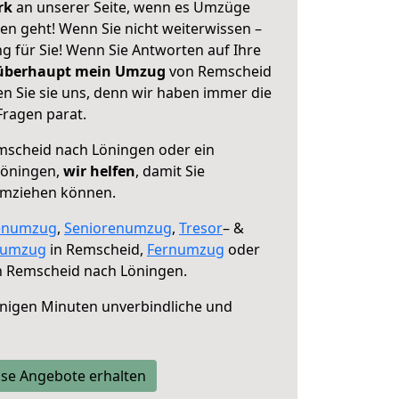
erk
an unserer Seite, wenn es Umzüge
n geht! Wenn Sie nicht weiterwissen –
ng für Sie! Wenn Sie Antworten auf Ihre
 überhaupt mein Umzug
von Remscheid
n Sie sie uns, denn wir haben immer die
Fragen parat.
scheid nach Löningen oder ein
Löningen,
wir helfen
, damit Sie
umziehen können.
enumzug
,
Seniorenumzug
,
Tresor
– &
numzug
in Remscheid,
Fernumzug
oder
 Remscheid nach Löningen.
nigen Minuten unverbindliche und
se Angebote erhalten