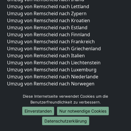
Umzug von Remscheid nach Lettland
Umzug von Remscheid nach Zypern
Umzug von Remscheid nach Kroatien
Umzug von Remscheid nach Estland
Umzug von Remscheid nach Finnland
Umzug von Remscheid nach Frankreich
Umzug von Remscheid nach Griechenland
Umzug von Remscheid nach Italien
Umzug von Remscheid nach Liechtenstein
Umzug von Remscheid nach Luxemburg
Umzug von Remscheid nach Niederlande
Umzug von Remscheid nach Norwegen
Umzüge-Deutschlandweit
Diese Internetseite verwendet Cookies um die
Benutzerfreundlichkeit zu verbessern.
Umzug von Remscheid nach Berlin
Umzug von Remscheid nach Hamburg
Einverstanden
Nur notwendige Cookies
Umzug von Remscheid nach München
Datenschutzerklärung
Umzug von Remscheid nach Köln