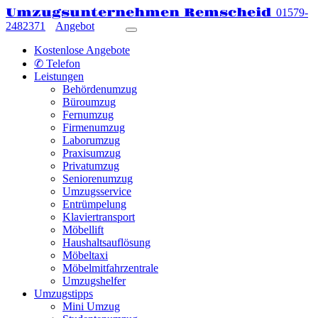
Umzugsunternehmen Remscheid
01579-
2482371
Angebot
Kostenlose Angebote
✆ Telefon
Leistungen
Behördenumzug
Büroumzug
Fernumzug
Firmenumzug
Laborumzug
Praxisumzug
Privatumzug
Seniorenumzug
Umzugsservice
Entrümpelung
Klaviertransport
Möbellift
Haushaltsauflösung
Möbeltaxi
Möbelmitfahrzentrale
Umzugshelfer
Umzugstipps
Mini Umzug