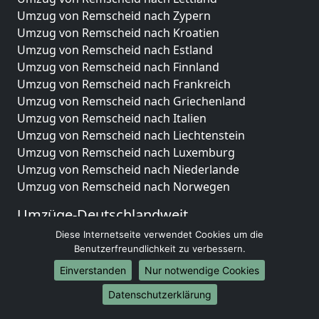
Umzug von Remscheid nach Zypern
Umzug von Remscheid nach Kroatien
Umzug von Remscheid nach Estland
Umzug von Remscheid nach Finnland
Umzug von Remscheid nach Frankreich
Umzug von Remscheid nach Griechenland
Umzug von Remscheid nach Italien
Umzug von Remscheid nach Liechtenstein
Umzug von Remscheid nach Luxemburg
Umzug von Remscheid nach Niederlande
Umzug von Remscheid nach Norwegen
Umzüge-Deutschlandweit
Diese Internetseite verwendet Cookies um die
Umzug von Remscheid nach Berlin
Benutzerfreundlichkeit zu verbessern.
Umzug von Remscheid nach Hamburg
Umzug von Remscheid nach München
Einverstanden
Nur notwendige Cookies
Umzug von Remscheid nach Köln
Datenschutzerklärung
Umzug von Remscheid nach Frankfurt am Main