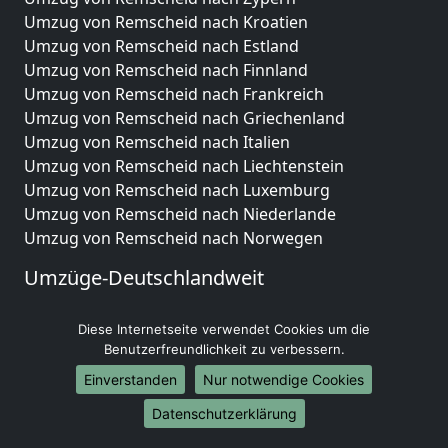
Umzug von Remscheid nach Kroatien
Umzug von Remscheid nach Estland
Umzug von Remscheid nach Finnland
Umzug von Remscheid nach Frankreich
Umzug von Remscheid nach Griechenland
Umzug von Remscheid nach Italien
Umzug von Remscheid nach Liechtenstein
Umzug von Remscheid nach Luxemburg
Umzug von Remscheid nach Niederlande
Umzug von Remscheid nach Norwegen
Umzüge-Deutschlandweit
Umzug von Remscheid nach Berlin
Diese Internetseite verwendet Cookies um die
Umzug von Remscheid nach Hamburg
Benutzerfreundlichkeit zu verbessern.
Umzug von Remscheid nach München
Umzug von Remscheid nach Köln
Einverstanden
Nur notwendige Cookies
Umzug von Remscheid nach Frankfurt am Main
Datenschutzerklärung
Umzug von Remscheid nach Stuttgart