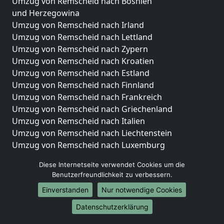
Umzug von Remscheid nach Bosnien
und Herzegowina
Umzug von Remscheid nach Irland
Umzug von Remscheid nach Lettland
Umzug von Remscheid nach Zypern
Umzug von Remscheid nach Kroatien
Umzug von Remscheid nach Estland
Umzug von Remscheid nach Finnland
Umzug von Remscheid nach Frankreich
Umzug von Remscheid nach Griechenland
Umzug von Remscheid nach Italien
Umzug von Remscheid nach Liechtenstein
Umzug von Remscheid nach Luxemburg
Umzug von Remscheid nach Niederlande
Diese Internetseite verwendet Cookies um die
Umzug von Remscheid nach Norwegen
Benutzerfreundlichkeit zu verbessern.
Umzüge-Deutschlandweit
Einverstanden
Nur notwendige Cookies
Umzug von Remscheid nach Berlin
Datenschutzerklärung
Umzug von Remscheid nach Hamburg