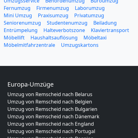
Umzugsservice
Behördenumzug
Büroumzug
Fernumzug
Firmenumzug
Laborumzug
Mini Umzug
Praxisumzug
Privatumzug
Seniorenumzug
Studentenumzug
Beiladung
Entrümpelung
Halteverbotszone
Klaviertransport
Möbellift
Haushaltsauflösung
Möbeltaxi
Möbelmitfahrzentrale
Umzugskartons
Europa-Umzüge
Umzug von Remscheid nach Belarus
Umzug von Remscheid nach Belgien
Umzug von Remscheid nach Bulgarien
Umzug von Remscheid nach Dänemark
Umzug von Remscheid nach England
Umzug von Remscheid nach Portugal