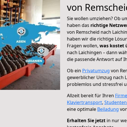
von Remschei
Sie wollen umziehen? Ob um
haben das
richtige Netzw
von Remscheid nach Laichin
haben wir die richtige Lösu
Fragen wollen,
was kostet
nach Laichingen – dann wäh
die passende Antwort auf Ih
Ob ein
Privatumzug
von Rem
gewerblicher Umzug nach L
problemlos und stressfrei 
Allzeit bereit für Ihren
Firm
Klaviertransport
,
Studente
eine optimale
Beiladung
von
Erhalten Sie jetzt
in nur we