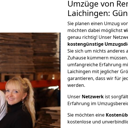
Umzüge von Re
Laichingen: Gün
Sie planen einen Umzug vo
möchten dabei möglichst
v
genau richtig! Unser Netzw
kostengünstige Umzugsdi
Sie sich um nichts anderes 
Zuhause kümmern müssen. W
umfangreiche Erfahrung m
Laichingen mit jeglicher 
garantieren, dass wir für j
werden.
Unser
Netzwerk
ist sorgfäl
Erfahrung im Umzugsberei
Sie möchten eine
Kostenüb
kostenlose und unverbindli