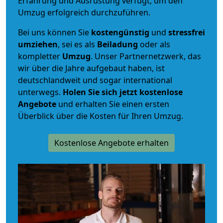
Erfahrung und Ausrüstung verfügt, um den
Umzug erfolgreich durchzuführen.
Bei uns können Sie
kostengünstig
und
stressfrei
umziehen
, sei es als
Beiladung
oder als
kompletter
Umzug
. Unser Partnernetzwerk, das
wir über die Jahre aufgebaut haben, ist
deutschlandweit und sogar international
unterwegs.
Holen Sie sich jetzt kostenlose
Angebote
und erhalten Sie einen ersten
Überblick über die Kosten für Ihren Umzug.
Kostenlose Angebote erhalten