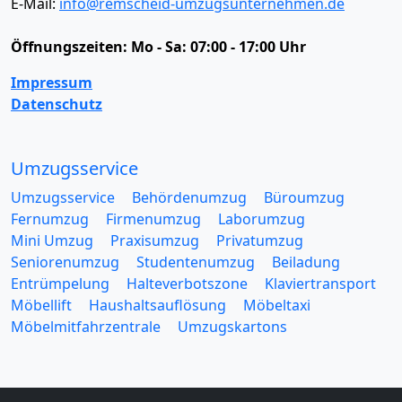
E-Mail:
info@remscheid-umzugsunternehmen.de
Öffnungszeiten:
Mo - Sa: 07:00 - 17:00 Uhr
Impressum
Datenschutz
Umzugsservice
Umzugsservice
Behördenumzug
Büroumzug
Fernumzug
Firmenumzug
Laborumzug
Mini Umzug
Praxisumzug
Privatumzug
Seniorenumzug
Studentenumzug
Beiladung
Entrümpelung
Halteverbotszone
Klaviertransport
Möbellift
Haushaltsauflösung
Möbeltaxi
Möbelmitfahrzentrale
Umzugskartons