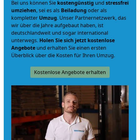
Bei uns können Sie
kostengünstig
und
stressfrei
umziehen
, sei es als
Beiladung
oder als
kompletter
Umzug
. Unser Partnernetzwerk, das
wir über die Jahre aufgebaut haben, ist
deutschlandweit und sogar international
unterwegs.
Holen Sie sich jetzt kostenlose
Angebote
und erhalten Sie einen ersten
Überblick über die Kosten für Ihren Umzug.
Kostenlose Angebote erhalten