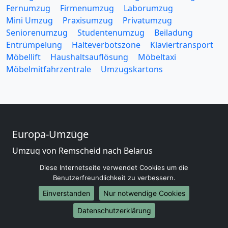
Fernumzug
Firmenumzug
Laborumzug
Mini Umzug
Praxisumzug
Privatumzug
Seniorenumzug
Studentenumzug
Beiladung
Entrümpelung
Halteverbotszone
Klaviertransport
Möbellift
Haushaltsauflösung
Möbeltaxi
Möbelmitfahrzentrale
Umzugskartons
Europa-Umzüge
Umzug von Remscheid nach Belarus
Umzug von Remscheid nach Belgien
Diese Internetseite verwendet Cookies um die
Umzug von Remscheid nach Bulgarien
Benutzerfreundlichkeit zu verbessern.
Umzug von Remscheid nach Dänemark
Einverstanden
Nur notwendige Cookies
Umzug von Remscheid nach England
Umzug von Remscheid nach Portugal
Datenschutzerklärung
Umzug von Remscheid nach Bosnien