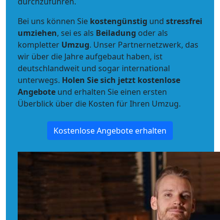
durchzuführen.
Bei uns können Sie
kostengünstig
und
stressfrei
umziehen
, sei es als
Beiladung
oder als
kompletter
Umzug
. Unser Partnernetzwerk, das
wir über die Jahre aufgebaut haben, ist
deutschlandweit und sogar international
unterwegs.
Holen Sie sich jetzt kostenlose
Angebote
und erhalten Sie einen ersten
Überblick über die Kosten für Ihren Umzug.
Kostenlose Angebote erhalten