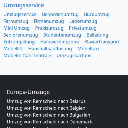
Umzugsservice
Umzugsservice
Behördenumzug
Büroumzug
Fernumzug
Firmenumzug
Laborumzug
Mini Umzug
Praxisumzug
Privatumzug
Seniorenumzug
Studentenumzug
Beiladung
Entrümpelung
Halteverbotszone
Klaviertransport
Möbellift
Haushaltsauflösung
Möbeltaxi
Möbelmitfahrzentrale
Umzugskartons
Europa-Umzüge
Umzug von Remscheid nach Belarus
Umzug von Remscheid nach Belgien
Umzug von Remscheid nach Bulgarien
Umzug von Remscheid nach Dänemark