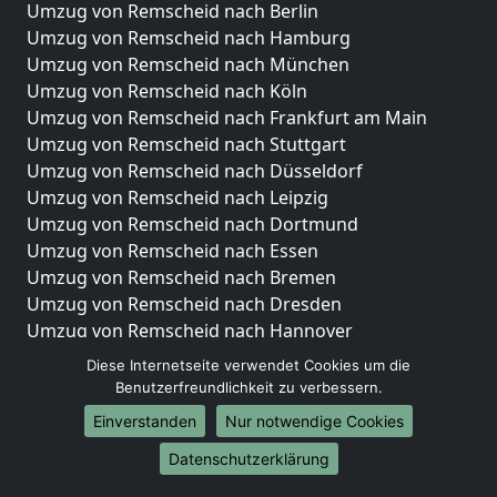
Umzug von Remscheid nach Berlin
Umzug von Remscheid nach Hamburg
Umzug von Remscheid nach München
Umzug von Remscheid nach Köln
Umzug von Remscheid nach Frankfurt am Main
Umzug von Remscheid nach Stuttgart
Umzug von Remscheid nach Düsseldorf
Umzug von Remscheid nach Leipzig
Umzug von Remscheid nach Dortmund
Umzug von Remscheid nach Essen
Umzug von Remscheid nach Bremen
Umzug von Remscheid nach Dresden
Umzug von Remscheid nach Hannover
Umzug von Remscheid nach Nürnberg
Diese Internetseite verwendet Cookies um die
Umzug von Remscheid nach Duisburg
Benutzerfreundlichkeit zu verbessern.
Umzug von Remscheid nach Bochum
Einverstanden
Nur notwendige Cookies
Umzug von Remscheid nach Wuppertal
Datenschutzerklärung
Umzug von Remscheid nach Bielefeld
Umzug von Remscheid nach Bonn