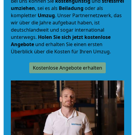
Bei uns können Sie
kostengünstig
und
stressfrei
umziehen
, sei es als
Beiladung
oder als
kompletter
Umzug
. Unser Partnernetzwerk, das
wir über die Jahre aufgebaut haben, ist
deutschlandweit und sogar international
unterwegs.
Holen Sie sich jetzt kostenlose
Angebote
und erhalten Sie einen ersten
Überblick über die Kosten für Ihren Umzug.
Kostenlose Angebote erhalten