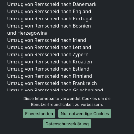
Umzug von Remscheid nach Dänemark
Umzug von Remscheid nach England
Umzug von Remscheid nach Portugal
Umzug von Remscheid nach Bosnien
und Herzegowina
Umzug von Remscheid nach Irland
Umzug von Remscheid nach Lettland
Umzug von Remscheid nach Zypern
Umzug von Remscheid nach Kroatien
Umzug von Remscheid nach Estland
Umzug von Remscheid nach Finnland
Umzug von Remscheid nach Frankreich
Umzug von Remscheid nach Griechenland
Umzug von Remscheid nach Italien
Diese Internetseite verwendet Cookies um die
Umzug von Remscheid nach Liechtenstein
Benutzerfreundlichkeit zu verbessern.
Umzug von Remscheid nach Luxemburg
Einverstanden
Nur notwendige Cookies
Umzug von Remscheid nach Niederlande
Datenschutzerklärung
Umzug von Remscheid nach Norwegen