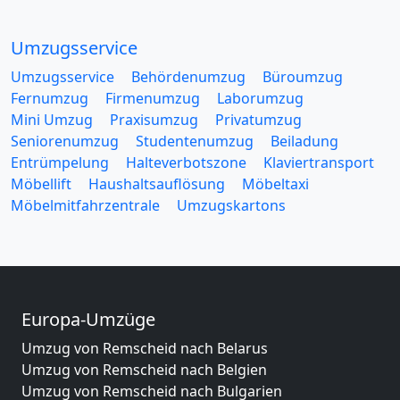
Umzugsservice
Umzugsservice
Behördenumzug
Büroumzug
Fernumzug
Firmenumzug
Laborumzug
Mini Umzug
Praxisumzug
Privatumzug
Seniorenumzug
Studentenumzug
Beiladung
Entrümpelung
Halteverbotszone
Klaviertransport
Möbellift
Haushaltsauflösung
Möbeltaxi
Möbelmitfahrzentrale
Umzugskartons
Europa-Umzüge
Umzug von Remscheid nach Belarus
Umzug von Remscheid nach Belgien
Umzug von Remscheid nach Bulgarien