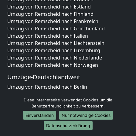
Umzug von Remscheid nach Estland
Umzug von Remscheid nach Finnland
Umzug von Remscheid nach Frankreich
Umzug von Remscheid nach Griechenland
Umzug von Remscheid nach Italien
Umzug von Remscheid nach Liechtenstein
Umzug von Remscheid nach Luxemburg
Umzug von Remscheid nach Niederlande
Umzug von Remscheid nach Norwegen
Umzüge-Deutschlandweit
Umzug von Remscheid nach Berlin
Umzug von Remscheid nach Hamburg
Diese Internetseite verwendet Cookies um die
Umzug von Remscheid nach München
Benutzerfreundlichkeit zu verbessern.
Umzug von Remscheid nach Köln
Umzug von Remscheid nach Frankfurt am Main
Einverstanden
Nur notwendige Cookies
Umzug von Remscheid nach Stuttgart
Datenschutzerklärung
Umzug von Remscheid nach Düsseldorf