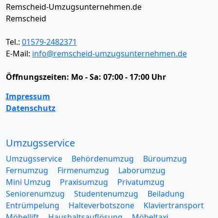
Remscheid-Umzugsunternehmen.de
Remscheid
Tel.:
01579-2482371
E-Mail:
info@remscheid-umzugsunternehmen.de
Öffnungszeiten:
Mo - Sa: 07:00 - 17:00 Uhr
Impressum
Datenschutz
Umzugsservice
Umzugsservice
Behördenumzug
Büroumzug
Fernumzug
Firmenumzug
Laborumzug
Mini Umzug
Praxisumzug
Privatumzug
Seniorenumzug
Studentenumzug
Beiladung
Entrümpelung
Halteverbotszone
Klaviertransport
Möbellift
Haushaltsauflösung
Möbeltaxi