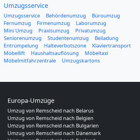
Umzugsservice
Umzugsservice
Behördenumzug
Büroumzug
Fernumzug
Firmenumzug
Laborumzug
Mini Umzug
Praxisumzug
Privatumzug
Seniorenumzug
Studentenumzug
Beiladung
Entrümpelung
Halteverbotszone
Klaviertransport
Möbellift
Haushaltsauflösung
Möbeltaxi
Möbelmitfahrzentrale
Umzugskartons
Europa-Umzüge
Umzug von Remscheid nach Belarus
Umzug von Remscheid nach Belgien
Umzug von Remscheid nach Bulgarien
Umzug von Remscheid nach Dänemark