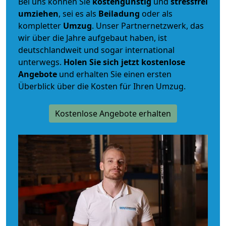
Bei uns können Sie
kostengünstig
und
stressfrei
umziehen
, sei es als
Beiladung
oder als
kompletter
Umzug
. Unser Partnernetzwerk, das
wir über die Jahre aufgebaut haben, ist
deutschlandweit und sogar international
unterwegs.
Holen Sie sich jetzt kostenlose
Angebote
und erhalten Sie einen ersten
Überblick über die Kosten für Ihren Umzug.
Kostenlose Angebote erhalten