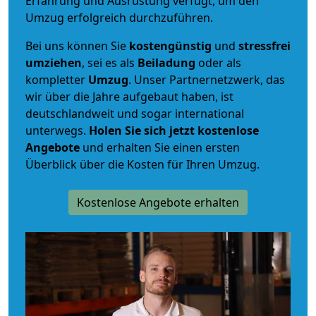
Erfahrung und Ausrüstung verfügt, um den
Umzug erfolgreich durchzuführen.
Bei uns können Sie
kostengünstig
und
stressfrei
umziehen
, sei es als
Beiladung
oder als
kompletter
Umzug
. Unser Partnernetzwerk, das
wir über die Jahre aufgebaut haben, ist
deutschlandweit und sogar international
unterwegs.
Holen Sie sich jetzt kostenlose
Angebote
und erhalten Sie einen ersten
Überblick über die Kosten für Ihren Umzug.
Kostenlose Angebote erhalten