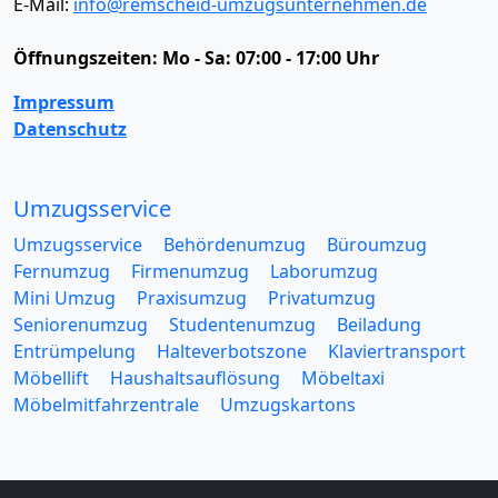
E-Mail:
info@remscheid-umzugsunternehmen.de
Öffnungszeiten:
Mo - Sa: 07:00 - 17:00 Uhr
Impressum
Datenschutz
Umzugsservice
Umzugsservice
Behördenumzug
Büroumzug
Fernumzug
Firmenumzug
Laborumzug
Mini Umzug
Praxisumzug
Privatumzug
Seniorenumzug
Studentenumzug
Beiladung
Entrümpelung
Halteverbotszone
Klaviertransport
Möbellift
Haushaltsauflösung
Möbeltaxi
Möbelmitfahrzentrale
Umzugskartons