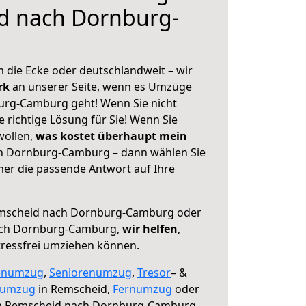
d nach Dornburg-
 die Ecke oder deutschlandweit – wir
erk
an unserer Seite, wenn es Umzüge
rg-Camburg geht! Wenn Sie nicht
e richtige Lösung für Sie! Wenn Sie
wollen,
was kostet überhaupt mein
 Dornburg-Camburg – dann wählen Sie
mer die passende Antwort auf Ihre
mscheid nach Dornburg-Camburg oder
ach Dornburg-Camburg,
wir helfen
,
tressfrei umziehen können.
enumzug
,
Seniorenumzug
,
Tresor
– &
numzug
in Remscheid,
Fernumzug
oder
 Remscheid nach Dornburg-Camburg.