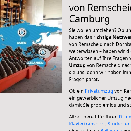
von Remschei
Camburg
Sie wollen umziehen? Ob um
haben das
richtige Netzw
von Remscheid nach Dornbu
weiterwissen – haben wir di
Antworten auf Ihre Fragen 
Umzug
von Remscheid nach
sie uns, denn wir haben im
Fragen parat.
Ob ein
Privatumzug
von Re
ein gewerblicher Umzug n
damit Sie problemlos und s
Allzeit bereit für Ihren
Firm
Klaviertransport
,
Studente
eine optimale
Beiladung
von