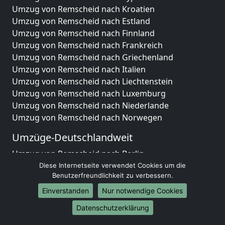
Umzug von Remscheid nach Kroatien
Umzug von Remscheid nach Estland
Umzug von Remscheid nach Finnland
Umzug von Remscheid nach Frankreich
Umzug von Remscheid nach Griechenland
Umzug von Remscheid nach Italien
Umzug von Remscheid nach Liechtenstein
Umzug von Remscheid nach Luxemburg
Umzug von Remscheid nach Niederlande
Umzug von Remscheid nach Norwegen
Umzüge-Deutschlandweit
Umzug von Remscheid nach Berlin
Umzug von Remscheid nach Hamburg
Diese Internetseite verwendet Cookies um die
Benutzerfreundlichkeit zu verbessern.
Umzug von Remscheid nach München
Umzug von Remscheid nach Köln
Einverstanden
Nur notwendige Cookies
Umzug von Remscheid nach Frankfurt am Main
Datenschutzerklärung
Umzug von Remscheid nach Stuttgart