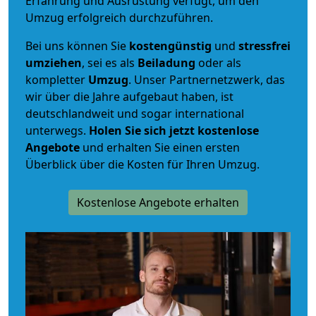
Erfahrung und Ausrüstung verfügt, um den
Umzug erfolgreich durchzuführen.
Bei uns können Sie
kostengünstig
und
stressfrei
umziehen
, sei es als
Beiladung
oder als
kompletter
Umzug
. Unser Partnernetzwerk, das
wir über die Jahre aufgebaut haben, ist
deutschlandweit und sogar international
unterwegs.
Holen Sie sich jetzt kostenlose
Angebote
und erhalten Sie einen ersten
Überblick über die Kosten für Ihren Umzug.
Kostenlose Angebote erhalten