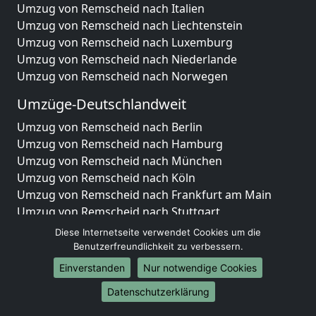
Umzug von Remscheid nach Italien
Umzug von Remscheid nach Liechtenstein
Umzug von Remscheid nach Luxemburg
Umzug von Remscheid nach Niederlande
Umzug von Remscheid nach Norwegen
Umzüge-Deutschlandweit
Umzug von Remscheid nach Berlin
Umzug von Remscheid nach Hamburg
Umzug von Remscheid nach München
Umzug von Remscheid nach Köln
Umzug von Remscheid nach Frankfurt am Main
Umzug von Remscheid nach Stuttgart
Umzug von Remscheid nach Düsseldorf
Diese Internetseite verwendet Cookies um die
Umzug von Remscheid nach Leipzig
Benutzerfreundlichkeit zu verbessern.
Umzug von Remscheid nach Dortmund
Einverstanden
Nur notwendige Cookies
Umzug von Remscheid nach Essen
Datenschutzerklärung
Umzug von Remscheid nach Bremen
Umzug von Remscheid nach Dresden