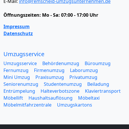
E-Mail:
info@remscheid-umzugsunternehmen.de
Öffnungszeiten:
Mo - Sa: 07:00 - 17:00 Uhr
Impressum
Datenschutz
Umzugsservice
Umzugsservice
Behördenumzug
Büroumzug
Fernumzug
Firmenumzug
Laborumzug
Mini Umzug
Praxisumzug
Privatumzug
Seniorenumzug
Studentenumzug
Beiladung
Entrümpelung
Halteverbotszone
Klaviertransport
Möbellift
Haushaltsauflösung
Möbeltaxi
Möbelmitfahrzentrale
Umzugskartons