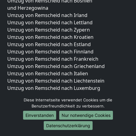
Umzug von Remscheid nach Bosnien
und Herzegowina
Umzug von Remscheid nach Irland
Umzug von Remscheid nach Lettland
Umzug von Remscheid nach Zypern
Umzug von Remscheid nach Kroatien
Umzug von Remscheid nach Estland
Umzug von Remscheid nach Finnland
Umzug von Remscheid nach Frankreich
Umzug von Remscheid nach Griechenland
Umzug von Remscheid nach Italien
Umzug von Remscheid nach Liechtenstein
Umzug von Remscheid nach Luxemburg
Umzug von Remscheid nach Niederlande
Diese Internetseite verwendet Cookies um die
Umzug von Remscheid nach Norwegen
Benutzerfreundlichkeit zu verbessern.
Umzüge-Deutschlandweit
Einverstanden
Nur notwendige Cookies
Umzug von Remscheid nach Berlin
Datenschutzerklärung
Umzug von Remscheid nach Hamburg