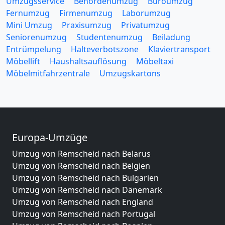
Umzugsservice
Behördenumzug
Büroumzug
Fernumzug
Firmenumzug
Laborumzug
Mini Umzug
Praxisumzug
Privatumzug
Seniorenumzug
Studentenumzug
Beiladung
Entrümpelung
Halteverbotszone
Klaviertransport
Möbellift
Haushaltsauflösung
Möbeltaxi
Möbelmitfahrzentrale
Umzugskartons
Europa-Umzüge
Umzug von Remscheid nach Belarus
Umzug von Remscheid nach Belgien
Umzug von Remscheid nach Bulgarien
Umzug von Remscheid nach Dänemark
Umzug von Remscheid nach England
Umzug von Remscheid nach Portugal