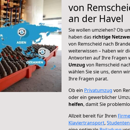
von Remschei
an der Havel
Sie wollen umziehen? Ob um
haben das
richtige Netzw
von Remscheid nach Branden
weiterwissen – haben wir di
Antworten auf Ihre Fragen 
Umzug
von Remscheid nach
wählen Sie sie uns, denn w
Ihre Fragen parat.
Ob ein
Privatumzug
von Rem
oder ein gewerblicher Umz
helfen
, damit Sie probleml
Allzeit bereit für Ihren
Firm
Klaviertransport
,
Studente
eine optimale
Beiladung
von