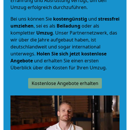
Erfahrung und Ausrüstung verfügt, um den
Umzug erfolgreich durchzuführen.
Bei uns können Sie
kostengünstig
und
stressfrei
umziehen
, sei es als
Beiladung
oder als
kompletter
Umzug
. Unser Partnernetzwerk, das
wir über die Jahre aufgebaut haben, ist
deutschlandweit und sogar international
unterwegs.
Holen Sie sich jetzt kostenlose
Angebote
und erhalten Sie einen ersten
Überblick über die Kosten für Ihren Umzug.
Kostenlose Angebote erhalten