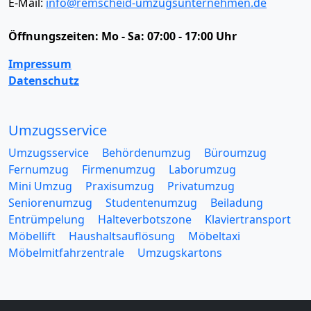
E-Mail:
info@remscheid-umzugsunternehmen.de
Öffnungszeiten:
Mo - Sa: 07:00 - 17:00 Uhr
Impressum
Datenschutz
Umzugsservice
Umzugsservice
Behördenumzug
Büroumzug
Fernumzug
Firmenumzug
Laborumzug
Mini Umzug
Praxisumzug
Privatumzug
Seniorenumzug
Studentenumzug
Beiladung
Entrümpelung
Halteverbotszone
Klaviertransport
Möbellift
Haushaltsauflösung
Möbeltaxi
Möbelmitfahrzentrale
Umzugskartons