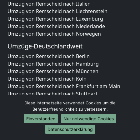
Umzug von Remscheid nach Italien
Umzug von Remscheid nach Liechtenstein
Umzug von Remscheid nach Luxemburg
Umzug von Remscheid nach Niederlande
Umzug von Remscheid nach Norwegen
Umzüge-Deutschlandweit
Umzug von Remscheid nach Berlin
Umzug von Remscheid nach Hamburg
Umzug von Remscheid nach München
Umzug von Remscheid nach Köln
Umzug von Remscheid nach Frankfurt am Main
Umzug von Remscheid nach Stuttgart
Umzug von Remscheid nach Düsseldorf
Diese Internetseite verwendet Cookies um die
Umzug von Remscheid nach Leipzig
Benutzerfreundlichkeit zu verbessern.
Umzug von Remscheid nach Dortmund
Einverstanden
Nur notwendige Cookies
Umzug von Remscheid nach Essen
Datenschutzerklärung
Umzug von Remscheid nach Bremen
Umzug von Remscheid nach Dresden