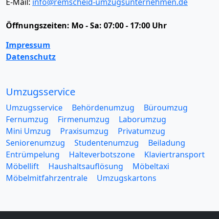
E-Mail:
info@remscheid-umzugsunternehmen.de
Öffnungszeiten:
Mo - Sa: 07:00 - 17:00 Uhr
Impressum
Datenschutz
Umzugsservice
Umzugsservice
Behördenumzug
Büroumzug
Fernumzug
Firmenumzug
Laborumzug
Mini Umzug
Praxisumzug
Privatumzug
Seniorenumzug
Studentenumzug
Beiladung
Entrümpelung
Halteverbotszone
Klaviertransport
Möbellift
Haushaltsauflösung
Möbeltaxi
Möbelmitfahrzentrale
Umzugskartons