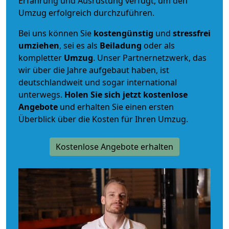
Erfahrung und Ausrüstung verfügt, um den
Umzug erfolgreich durchzuführen.
Bei uns können Sie
kostengünstig
und
stressfrei
umziehen
, sei es als
Beiladung
oder als
kompletter
Umzug
. Unser Partnernetzwerk, das
wir über die Jahre aufgebaut haben, ist
deutschlandweit und sogar international
unterwegs.
Holen Sie sich jetzt kostenlose
Angebote
und erhalten Sie einen ersten
Überblick über die Kosten für Ihren Umzug.
Kostenlose Angebote erhalten