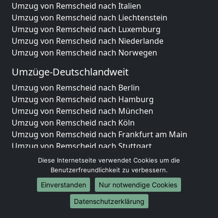
Umzug von Remscheid nach Italien
Umzug von Remscheid nach Liechtenstein
Umzug von Remscheid nach Luxemburg
Umzug von Remscheid nach Niederlande
Umzug von Remscheid nach Norwegen
Umzüge-Deutschlandweit
Umzug von Remscheid nach Berlin
Umzug von Remscheid nach Hamburg
Umzug von Remscheid nach München
Umzug von Remscheid nach Köln
Umzug von Remscheid nach Frankfurt am Main
Umzug von Remscheid nach Stuttgart
Umzug von Remscheid nach Düsseldorf
Diese Internetseite verwendet Cookies um die
Umzug von Remscheid nach Leipzig
Benutzerfreundlichkeit zu verbessern.
Umzug von Remscheid nach Dortmund
Einverstanden
Nur notwendige Cookies
Umzug von Remscheid nach Essen
Datenschutzerklärung
Umzug von Remscheid nach Bremen
Umzug von Remscheid nach Dresden