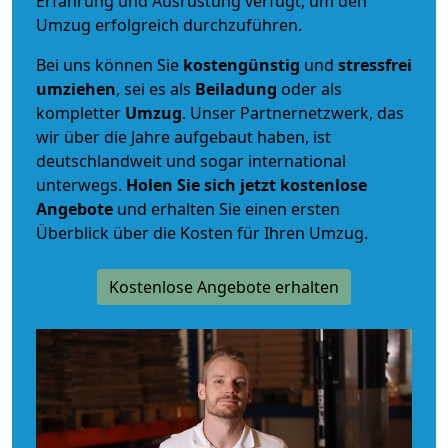
Erfahrung und Ausrüstung verfügt, um den
Umzug erfolgreich durchzuführen.
Bei uns können Sie
kostengünstig
und
stressfrei
umziehen
, sei es als
Beiladung
oder als
kompletter
Umzug
. Unser Partnernetzwerk, das
wir über die Jahre aufgebaut haben, ist
deutschlandweit und sogar international
unterwegs.
Holen Sie sich jetzt kostenlose
Angebote
und erhalten Sie einen ersten
Überblick über die Kosten für Ihren Umzug.
Kostenlose Angebote erhalten