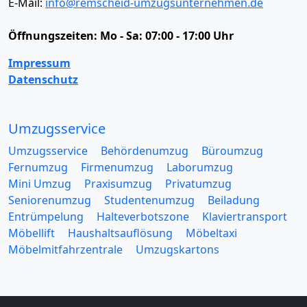
E-Mail:
info@remscheid-umzugsunternehmen.de
Öffnungszeiten:
Mo - Sa: 07:00 - 17:00 Uhr
Impressum
Datenschutz
Umzugsservice
Umzugsservice
Behördenumzug
Büroumzug
Fernumzug
Firmenumzug
Laborumzug
Mini Umzug
Praxisumzug
Privatumzug
Seniorenumzug
Studentenumzug
Beiladung
Entrümpelung
Halteverbotszone
Klaviertransport
Möbellift
Haushaltsauflösung
Möbeltaxi
Möbelmitfahrzentrale
Umzugskartons