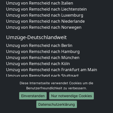
Umzug von Remscheid nach Italien
Umzug von Remscheid nach Liechtenstein
Umzug von Remscheid nach Luxemburg
Umzug von Remscheid nach Niederlande
Umzug von Remscheid nach Norwegen
Umzüge-Deutschlandweit
Umzug von Remscheid nach Berlin
Umzug von Remscheid nach Hamburg
Umzug von Remscheid nach München
Umzug von Remscheid nach Köln
Umzug von Remscheid nach Frankfurt am Main
Umzug von Remscheid nach Stuttgart
Umzug von Remscheid nach Düsseldorf
Diese Internetseite verwendet Cookies um die
Umzug von Remscheid nach Leipzig
Benutzerfreundlichkeit zu verbessern.
Umzug von Remscheid nach Dortmund
Einverstanden
Nur notwendige Cookies
Umzug von Remscheid nach Essen
Datenschutzerklärung
Umzug von Remscheid nach Bremen
Umzug von Remscheid nach Dresden