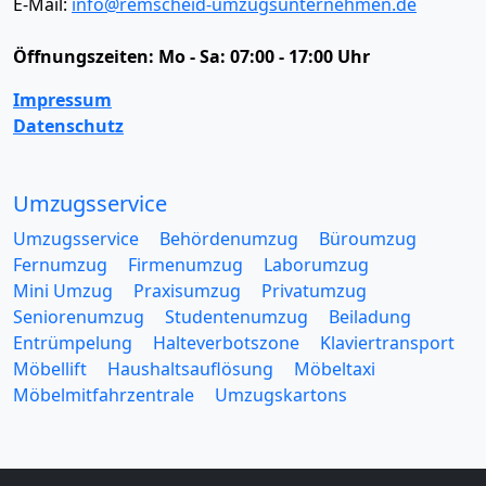
E-Mail:
info@remscheid-umzugsunternehmen.de
Öffnungszeiten:
Mo - Sa: 07:00 - 17:00 Uhr
Impressum
Datenschutz
Umzugsservice
Umzugsservice
Behördenumzug
Büroumzug
Fernumzug
Firmenumzug
Laborumzug
Mini Umzug
Praxisumzug
Privatumzug
Seniorenumzug
Studentenumzug
Beiladung
Entrümpelung
Halteverbotszone
Klaviertransport
Möbellift
Haushaltsauflösung
Möbeltaxi
Möbelmitfahrzentrale
Umzugskartons