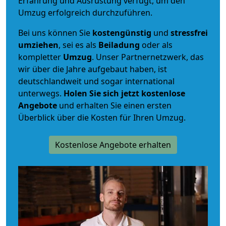
Erfahrung und Ausrüstung verfügt, um den
Umzug erfolgreich durchzuführen.
Bei uns können Sie
kostengünstig
und
stressfrei
umziehen
, sei es als
Beiladung
oder als
kompletter
Umzug
. Unser Partnernetzwerk, das
wir über die Jahre aufgebaut haben, ist
deutschlandweit und sogar international
unterwegs.
Holen Sie sich jetzt kostenlose
Angebote
und erhalten Sie einen ersten
Überblick über die Kosten für Ihren Umzug.
Kostenlose Angebote erhalten