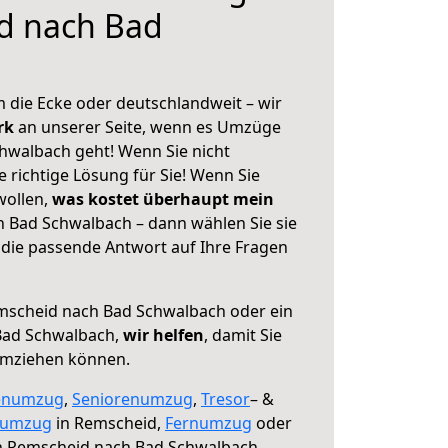
d nach Bad
 die Ecke oder deutschlandweit – wir
erk
an unserer Seite, wenn es Umzüge
hwalbach geht! Wenn Sie nicht
e richtige Lösung für Sie! Wenn Sie
wollen,
was kostet überhaupt mein
 Bad Schwalbach – dann wählen Sie sie
die passende Antwort auf Ihre Fragen
scheid nach Bad Schwalbach oder ein
Bad Schwalbach,
wir helfen
, damit Sie
umziehen können.
enumzug
,
Seniorenumzug
,
Tresor
– &
numzug
in Remscheid,
Fernumzug
oder
 Remscheid nach Bad Schwalbach.