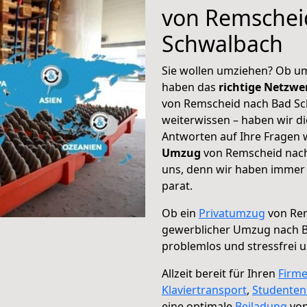
von Remschei
Schwalbach
Sie wollen umziehen? Ob um
haben das
richtige Netzw
von Remscheid nach Bad Sc
weiterwissen – haben wir di
Antworten auf Ihre Fragen 
Umzug
von Remscheid nach
uns, denn wir haben immer 
parat.
Ob ein
Privatumzug
von Rem
gewerblicher Umzug nach 
problemlos und stressfrei 
Allzeit bereit für Ihren
Firm
Klaviertransport
,
Studente
eine optimale
Beiladung
von