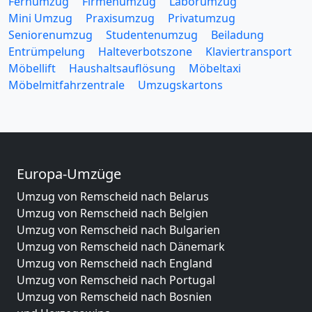
Fernumzug
Firmenumzug
Laborumzug
Mini Umzug
Praxisumzug
Privatumzug
Seniorenumzug
Studentenumzug
Beiladung
Entrümpelung
Halteverbotszone
Klaviertransport
Möbellift
Haushaltsauflösung
Möbeltaxi
Möbelmitfahrzentrale
Umzugskartons
Europa-Umzüge
Umzug von Remscheid nach Belarus
Umzug von Remscheid nach Belgien
Umzug von Remscheid nach Bulgarien
Umzug von Remscheid nach Dänemark
Umzug von Remscheid nach England
Umzug von Remscheid nach Portugal
Umzug von Remscheid nach Bosnien