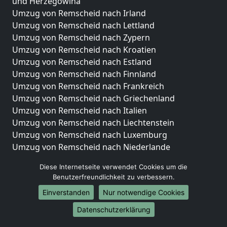
und Herzegowina
Umzug von Remscheid nach Irland
Umzug von Remscheid nach Lettland
Umzug von Remscheid nach Zypern
Umzug von Remscheid nach Kroatien
Umzug von Remscheid nach Estland
Umzug von Remscheid nach Finnland
Umzug von Remscheid nach Frankreich
Umzug von Remscheid nach Griechenland
Umzug von Remscheid nach Italien
Umzug von Remscheid nach Liechtenstein
Umzug von Remscheid nach Luxemburg
Umzug von Remscheid nach Niederlande
Umzug von Remscheid nach Norwegen
Diese Internetseite verwendet Cookies um die
Umzüge-Deutschlandweit
Benutzerfreundlichkeit zu verbessern.
Einverstanden
Nur notwendige Cookies
Umzug von Remscheid nach Berlin
Umzug von Remscheid nach Hamburg
Datenschutzerklärung
Umzug von Remscheid nach München