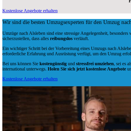
F
Kostenlose Angebote erhalten
Wir sind die besten Umzugsexperten für den Umzug nach
Umzüge nach Alsleben sind eine stressige Angelegenheit, besonders
sicherzustellen, dass alles
reibungslos
verläuft.
Ein wichtiger Schritt bei der Vorbereitung eines Umzugs nach Alsleb
erforderliche Erfahrung und Ausrüstung verfügt, um den Umzug erfol
Bei uns können Sie
kostengünstig
und
stressfrei
umziehen
, sei es a
international unterwegs.
Holen Sie sich jetzt kostenlose Angebote
un
Kostenlose Angebote erhalten