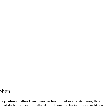
eben
die
professionellen Umzugsexperten
und arbeiten stets daran, Ihnen
nd deshalb setzen wir alles daran, Ihnen die besten Preise zu bieten.