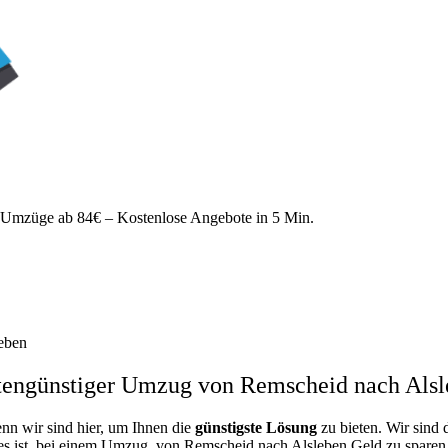
mzüge ab 84€ – Kostenlose Angebote in 5 Min.
eben
tengünstiger Umzug von Remscheid nach Alsl
enn wir sind hier, um Ihnen die
günstigste
Lösung
zu bieten. Wir sind 
es ist, bei einem Umzug von Remscheid nach Alsleben Geld zu sparen, u