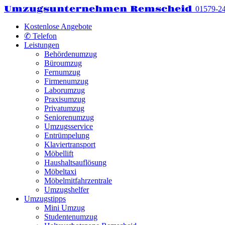
Umzugsunternehmen Remscheid
01579-2
Kostenlose Angebote
✆ Telefon
Leistungen
Behördenumzug
Büroumzug
Fernumzug
Firmenumzug
Laborumzug
Praxisumzug
Privatumzug
Seniorenumzug
Umzugsservice
Entrümpelung
Klaviertransport
Möbellift
Haushaltsauflösung
Möbeltaxi
Möbelmitfahrzentrale
Umzugshelfer
Umzugstipps
Mini Umzug
Studentenumzug