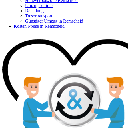
Halteverbotszone Remscheid
Umzugskartons
Beiladung
Tresortransport
Günstiger Umzug in Remscheid
Kosten-Preise in Remscheid