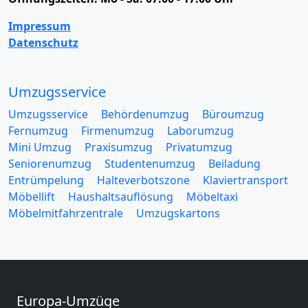
Impressum
Datenschutz
Umzugsservice
Umzugsservice
Behördenumzug
Büroumzug
Fernumzug
Firmenumzug
Laborumzug
Mini Umzug
Praxisumzug
Privatumzug
Seniorenumzug
Studentenumzug
Beiladung
Entrümpelung
Halteverbotszone
Klaviertransport
Möbellift
Haushaltsauflösung
Möbeltaxi
Möbelmitfahrzentrale
Umzugskartons
Europa-Umzüge