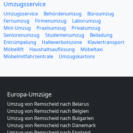
Umzugsservice
Umzugsservice
Behördenumzug
Büroumzug
Fernumzug
Firmenumzug
Laborumzug
Mini Umzug
Praxisumzug
Privatumzug
Seniorenumzug
Studentenumzug
Beiladung
Entrümpelung
Halteverbotszone
Klaviertransport
Möbellift
Haushaltsauflösung
Möbeltaxi
Möbelmitfahrzentrale
Umzugskartons
Europa-Umzüge
Umzug von Remscheid nach Belarus
Umzug von Remscheid nach Belgien
Umzug von Remscheid nach Bulgarien
Umzug von Remscheid nach Dänemark
Umzug von Remscheid nach England